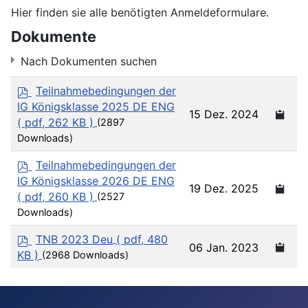
Hier finden sie alle benötigten Anmeldeformulare.
Dokumente
Nach Dokumenten suchen
p
Teilnahmebedingungen der
d
IG Königsklasse 2025 DE ENG
15 Dez. 2024
f
( pdf, 262 KB )
(2897
Downloads)
×
Anmeldeformulare / Registration formulars
×
p
Teilnahmebedingungen der
d
IG Königsklasse 2026 DE ENG
19 Dez. 2025
f
( pdf, 260 KB )
(2527
Downloads)
p
TNB 2023 Deu
( pdf, 480
06 Jan. 2023
d
KB )
(2968 Downloads)
f